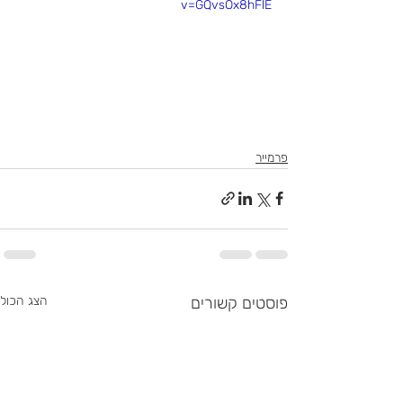
v=GQvsOx8hFlE
פרמייר
פוסטים קשורים
הצג הכול