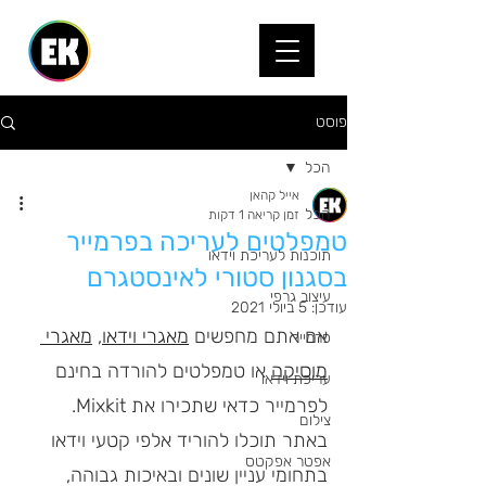
פוסט
הכל
אייל קהאן
הכל
זמן קריאה 1 דקות
טמפלטים לעריכה בפרמייר
תוכנות לעריכת וידאו
בסגנון סטורי לאינסטגרם
עיצוב גרפי
עודכן:
5 ביולי 2021
אם אתם מחפשים 
מאגרי וידאו
, 
מאגרי 
פרמייר
מוסיקה
 או טמפלטים להורדה בחינם 
עריכת וידאו
לפרמייר כדאי שתכירו את Mixkit. 
צילום
באתר תוכלו להוריד אלפי קטעי וידאו 
אפטר אפקטס
בתחומי עניין שונים ובאיכות גבוהה, 