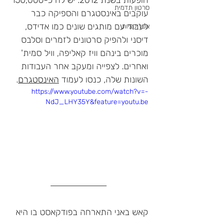
הופעות בשנת 2012. יש לה כ-150,000 
סרטון תדמית
עוקבים באינסטגרם והספיקה כבר 
לעבוד עם מותגים שונים כמו אדידס, 
אפליקציות
דיסני ולהפיק סרטונים לזמרים וסלבס 
מוכרים בינהם 
וויז קאליפה, 
וויל סמית' 
ואחרים. 
לצפייה ומעקב אחר העבודות 
השונות שלה, כנסו לעמוד 
האינסטגרם
.
https://www.youtube.com/watch?v=-
NdJ_LHY35Y&feature=youtu.be
קאש באני התארחה בפודקאסט בו היא 