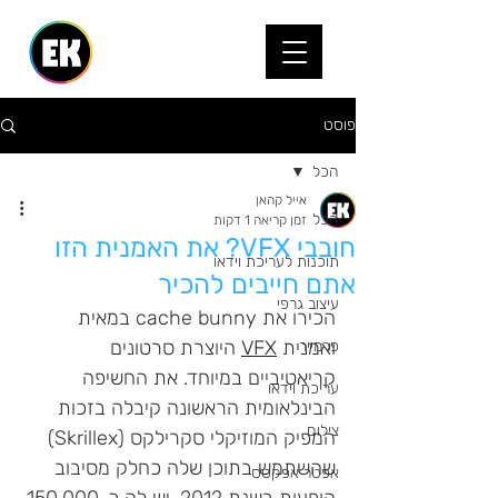
פוסט
הכל
אייל קהאן
הכל
זמן קריאה 1 דקות
חובבי VFX? את האמנית הזו
תוכנות לעריכת וידאו
אתם חייבים להכיר
עיצוב גרפי
הכירו את cache bunny במאית 
ואמנית 
VFX
 היוצרת סרטונים 
פרמייר
קריאטיביים במיוחד. את החשיפה 
עריכת וידאו
הבינלאומית הראשונה קיבלה בזכות 
צילום
המפיק המוזיקלי סקרילקס (Skrillex) 
שהשתמש בתוכן שלה כחלק מסיבוב 
אפטר אפקטס