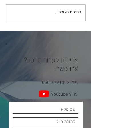
כל מה שאפטריסט מתחיל
כתיבת תגובה...
צריך לדעת על Keyframes
צריכים לערוך סרטון?
צרו קשר:
נייד
050-6791352
:
ערוץ Youtube